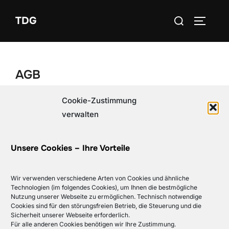
Zum
Suchen
TDG
Inhalt
SEITEN
nach:
springen
AGB
Cookie-Zustimmung
Hier stehen später die Inhalte
verwalten
Unsere Cookies – Ihre Vorteile
Datenschutzerklärung
Copyright © 2026 TDG - Exzellenter TeleSales-Job
Wir verwenden verschiedene Arten von Cookies und ähnliche
Technologien (im folgendes Cookies), um Ihnen die bestmögliche
Inspiro Theme
von
WPZOOM
Nutzung unserer Webseite zu ermöglichen. Technisch notwendige
Cookies sind für den störungsfreien Betrieb, die Steuerung und die
Sicherheit unserer Webseite erforderlich.
Für alle anderen Cookies benötigen wir Ihre Zustimmung.