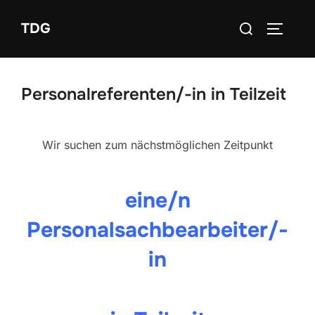
Zum
Suchen
TDG
Inhalt
SEITEN
nach:
springen
Personalreferenten/-in in Teilzeit
Wir suchen zum nächstmöglichen Zeitpunkt
eine/n
Personalsachbearbeiter/-
in