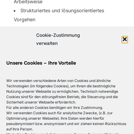
Arbeitsweise
Strukturiertes und lösungsorientiertes
Vorgehen
Flexibel in der Arbeitszeit (vor- und/oder
Cookie-Zustimmung
nachmittags)
verwalten
Unsere Cookies – Ihre Vorteile
Wir verwenden verschiedene Arten von Cookies und ähnliche
Haben wir Ihr Interesse geweckt?
Technologien (im folgendes Cookies), um Ihnen die bestmögliche
Nutzung unserer Webseite zu ermöglichen. Technisch notwendige
Cookies sind für den störungsfreien Betrieb, die Steuerung und die
Sicherheit unserer Webseite erforderlich.
Für alle anderen Cookies benötigen wir Ihre Zustimmung.
Wir verwenden Cookies auch für analytische Zwecke, (z.B. zur
Dann senden Sie bitte Ihre Bewerbung unter
Optimierung unserer Webseite). Ihre Daten werden hierfür
Angabe Ihrer Gehaltsvorstellung an tdg-
pseudonymisiert bzw. anonymisiert und wir ziehen keinen Rückschluss
auf Ihre Person.
personal@zurich.com. Mehr Informationen finden