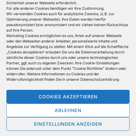
Wir lieben Menschen wie
Sicherheit unserer Webseite erforderlich.
Für alle anderen Cookies benötigen wir Ihre Zustimmung.
Wir verwenden Cookies auch für analytische Zwecke, (z.B. zur
Sie.
Optimierung unserer Webseite). Ihre Daten werden hierfür
pseudonymisiert bzw. anonymisiert und wir ziehen keinen Rückschluss
Wir leben Vielfalt. Bei uns
auf Ihre Person.
Marketing Cookies ermöglichen es uns, Ihnen auf unserer Webseite
hat jeder die gleiche
oder den Webseiten anderer Anbieter, personalisierte Inhalte und
Angebote zur Verfügung zu stellen. Mit einem Klick auf die Schaltfläche
„Cookies akzeptieren“ erlauben Sie uns die Datenverarbeitung durch
Chance.
sämtliche dieser Cookies durch uns oder unsere technologischen
Partner, ggf. auch zu eigenen Zwecken. Ihre Cookie-Einstellungen
können Sie jederzeit unter dem Punkt "Cookie Richtlinie" ändern oder
Werden Sie Teil unseres kommunikativen Teams.
widerrufen. Weitere Informationen zu Cookies und der
Widerrufsmöglichkeit finden Sie in unserer
Datenschutzerklärung
Klicken und bewerben
COOKIES AKZEPTIEREN
ABLEHNEN
Datenschutzerklärung
EINSTELLUNGEN ANZEIGEN
Copyright © 2026 TDG - Exzellenter TeleSales-Job
Inspiro Theme
von
WPZOOM